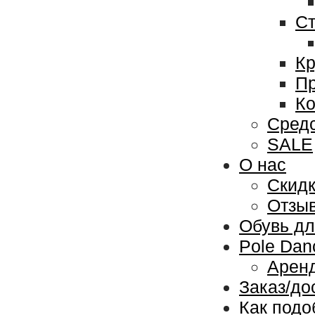
Ст
Кр
Пр
Ко
Средс
SALE
О нас
Скидк
Отзы
Обувь дл
Pole Dan
Аренд
Заказ/до
Как подо