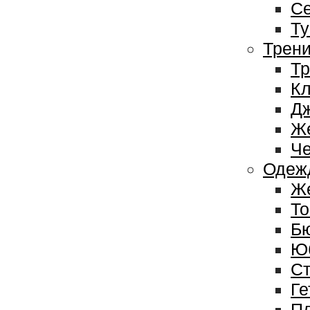
Се
Ту
Трени
Тр
Кл
Дж
Же
Че
Одежд
Же
То
Бю
Юб
Ст
Ге
Пл