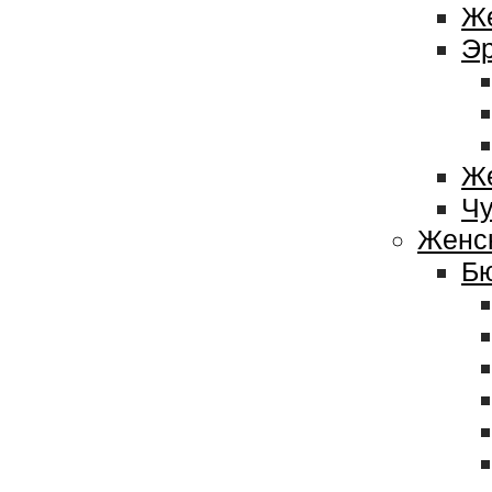
Же
Эр
Же
Чу
Женс
Бю