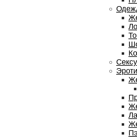
Одеж
Же
Ло
То
Ш
Ко
Сексу
Эроти
Же
Пр
Же
Ла
Ж
П