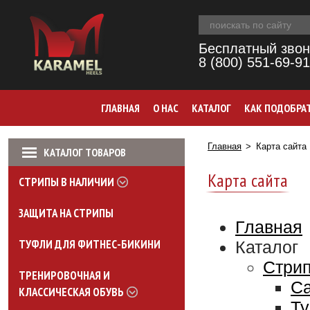
Бесплатный звон
8 (800) 551-69-91
ГЛАВНАЯ
О НАС
КАТАЛОГ
КАК ПОДОБРА
Главная
Карта сайта
КАТАЛОГ ТОВАРОВ
Карта сайта
СТРИПЫ В НАЛИЧИИ
ЗАЩИТА НА СТРИПЫ
Главная
ТУФЛИ ДЛЯ ФИТНЕС-БИКИНИ
Каталог
Стри
ТРЕНИРОВОЧНАЯ И
Са
КЛАССИЧЕСКАЯ ОБУВЬ
Ту