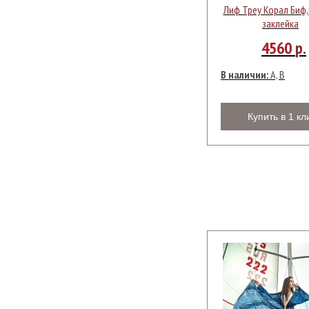
Лиф Треу Корал Биф
заклейка
4560
р.
В наличии:
A, B
Купить в 1 кл