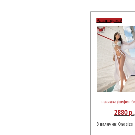
Распродажа!
накидка (шифон б
2880
р.
В наличии:
One size