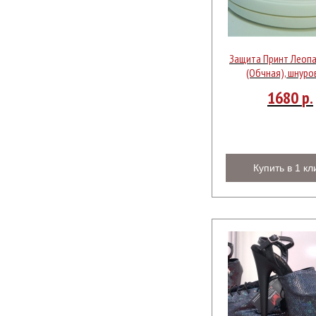
Защита Принт Леопа
(Обчная), шнуро
1680
р.
Купить в 1 кл