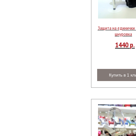
Защита на единички 
шнуровка
1440
р.
Купить в 1 кл