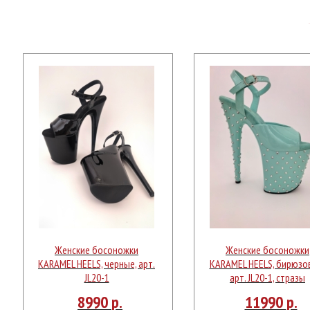
Женские босоножки
Женские босоножки
KARAMEL HEELS, черные, арт.
KARAMEL HEELS, бирюзо
JL20-1
арт. JL20-1, стразы
8990
р.
11990
р.