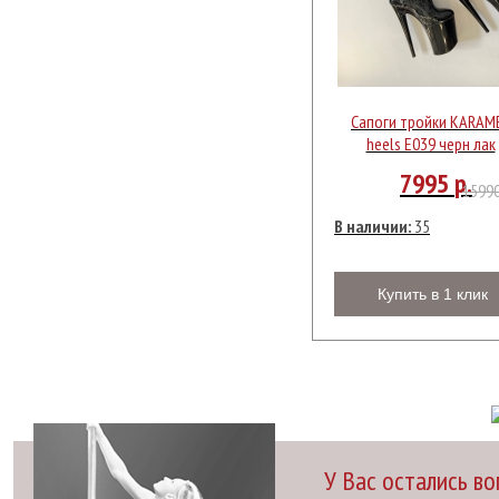
Сапоги тройки KARAM
heels Е039 черн лак
7995
р.
1599
В наличии:
35
Купить в 1 клик
У Вас остались в