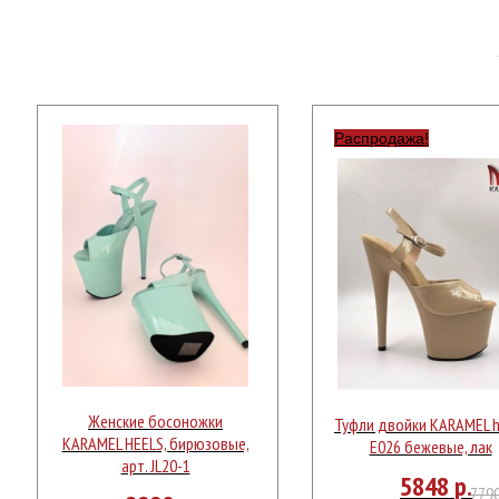
Распродажа!
Женские босоножки
Туфли двойки KARAMEL h
KARAMEL HEELS, бирюзовые,
Е026 бежевые, лак
арт. JL20-1
5848
р.
779