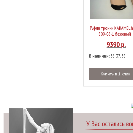
Туфли тройки KARAMEL h
809-06-1 бежевый
9390
р.
В наличии:
36, 37, 38
Купить в 1 клик
У Вас остались в